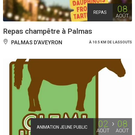
08
REPAS
AOÛT
Repas champêtre à Palmas
PALMAS D'AVEYRON
À 10.5 KM DE LASSOUTS
02
08
ANIMATION JEUNE PUBLIC
AOÛT
AOÛT