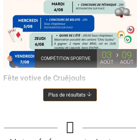
03
09
COMPÉTITION SPORTIVE
AOÛT
AOÛT
Fête votive de Cruéjouls
PALMAS D'AVEYRON
À 5 KM DE LASSOUTS
Plus de résultats