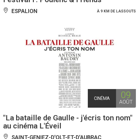
ESPALION
À 9 KM DE LASSOUTS
09
CINÉMA
AOÛT
"La bataille de Gaulle - j'écris ton nom"
au cinéma L'Éveil
SAINT-GENIEZ-D'OLT-ET-D'AUBRAC