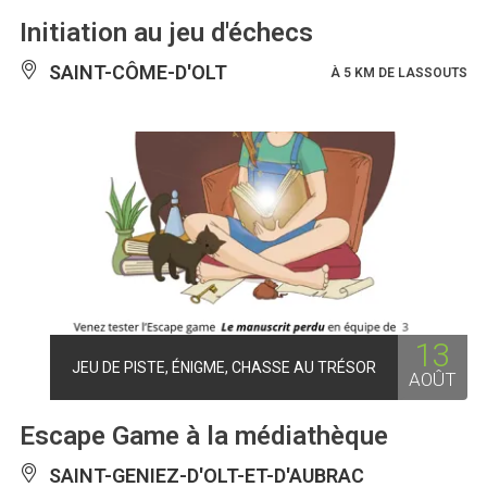
Initiation au jeu d'échecs
SAINT-CÔME-D'OLT
À 5 KM DE LASSOUTS
13
JEU DE PISTE, ÉNIGME, CHASSE AU TRÉSOR
AOÛT
Escape Game à la médiathèque
SAINT-GENIEZ-D'OLT-ET-D'AUBRAC