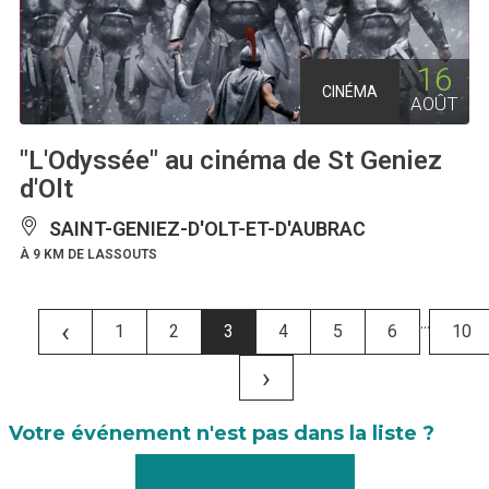
16
CINÉMA
AOÛT
"L'Odyssée" au cinéma de St Geniez
d'Olt
SAINT-GENIEZ-D'OLT-ET-D'AUBRAC
À 9 KM DE LASSOUTS
...
‹
1
2
3
4
5
6
10
›
Votre événement n'est pas dans la liste ?
Faîtes-nous le savoir