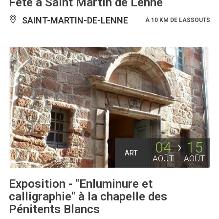
Fête à Saint Martin de Lenne
SAINT-MARTIN-DE-LENNE
À 10 KM DE LASSOUTS
04
15
ART
AOÛT
AOÛT
Exposition - "Enluminure et
calligraphie" à la chapelle des
Pénitents Blancs