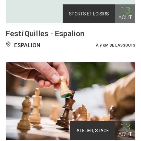
13
SPORTS ET LOISIRS
AOÛT
Festi'Quilles - Espalion
ESPALION
À 9 KM DE LASSOUTS
13
ATELIER, STAGE
AOÛT