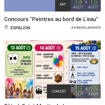
14
15
ART
AOÛT
AOÛT
Concours "Peintres au bord de L'eau"
ESPALION
À 9 KM DE LASSOUTS
13
15
CONCERT
AOÛT
AOÛT