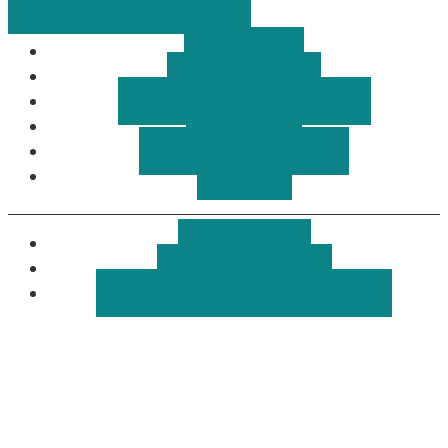
Suivez-nous sur Facebook
Découvrir
Vie municipale
Démarches, infos pratiques
Vie locale
Salles et équipements
Météo
Plan du site
Mentions légales
Données personnelles et cookies