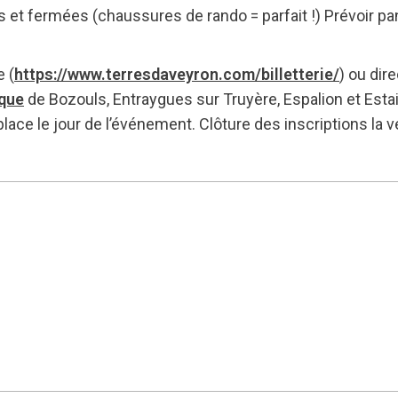
es et fermées (chaussures de rando = parfait !) Prévoir 
e (
https://www.terresdaveyron.com/billetterie/
) ou dir
ique
de Bozouls, Entraygues sur Truyère, Espalion et Esta
lace le jour de l’événement. Clôture des inscriptions la ve