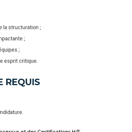
 la structuration ;
mpactante ;
équipes ;
 esprit critique.
E REQUIS
ndidature.
cessus et des Certifications H/F