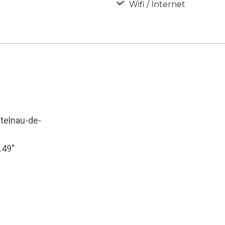
Wifi / Internet
stelnau-de-
.49″