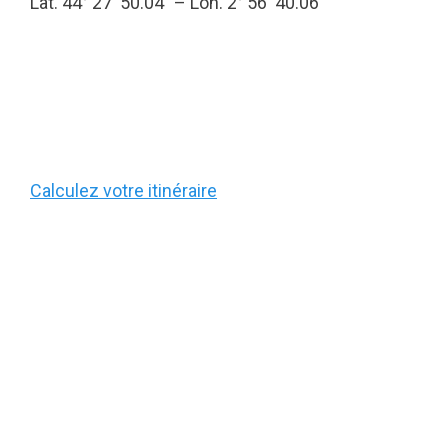
Lat. 44° 27′ 50.04″ – Lon. 2° 56′ 40.06″
Calculez votre itinéraire