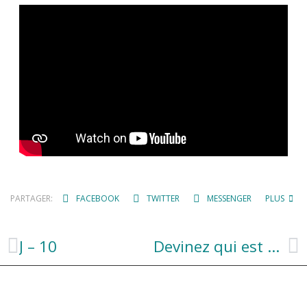
PARTAGER:
FACEBOOK
TWITTER
MESSENGER
PLUS
J – 10
Devinez qui est passé nous voir hier soir ?