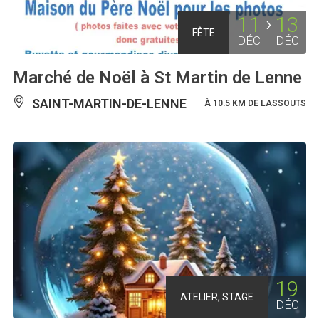
11
13
FÊTE
DÉC
DÉC
Marché de Noël à St Martin de Lenne
SAINT-MARTIN-DE-LENNE
À 10.5 KM DE LASSOUTS
19
ATELIER, STAGE
DÉC