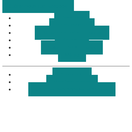
Suivez-nous sur Facebook
Découvrir
Vie municipale
Démarches, infos pratiques
Vie locale
Salles et équipements
Météo
Plan du site
Mentions légales
Données personnelles et cookies