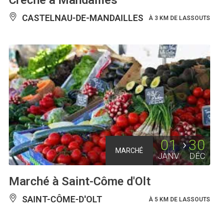
Crèche à Mandailles
CASTELNAU-DE-MANDAILLES
À 3 KM DE LASSOUTS
01
30
MARCHÉ
JANV
DÉC
Marché à Saint-Côme d'Olt
SAINT-CÔME-D'OLT
À 5 KM DE LASSOUTS