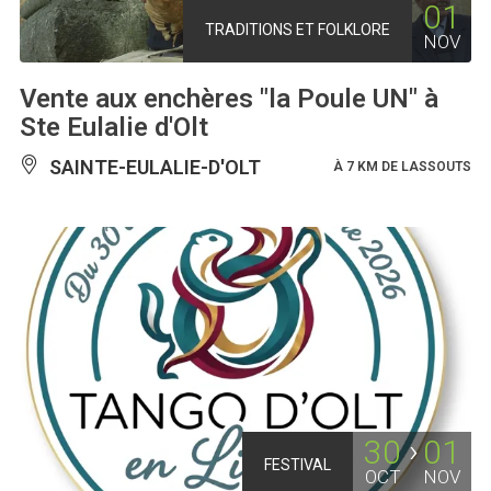
01
TRADITIONS ET FOLKLORE
NOV
Vente aux enchères "la Poule UN" à
Ste Eulalie d'Olt
SAINTE-EULALIE-D'OLT
À 7 KM DE LASSOUTS
30
01
FESTIVAL
OCT
NOV