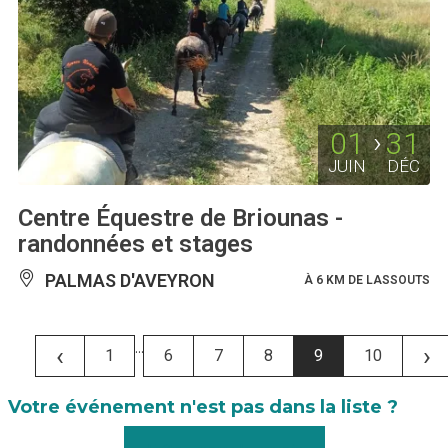
01
31
JUIN
DÉC
Centre Équestre de Briounas -
randonnées et stages
PALMAS D'AVEYRON
À 6 KM DE LASSOUTS
...
‹
›
1
6
7
8
9
10
Votre événement n'est pas dans la liste ?