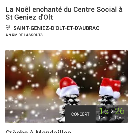
La Noêl enchanté du Centre Social à
St Geniez d'Olt
SAINT-GENIEZ-D'OLT-ET-D'AUBRAC
À 9 KM DE LASSOUTS
15
26
CONCERT
DÉC
DÉC